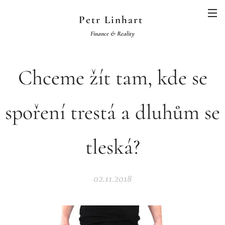
Petr Linhart
Finance & Reality
Chceme žít tam, kde se
spoření trestá a dluhům se
tleská?
02.11.2018