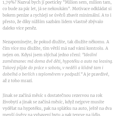
1,79%? Nazval bych jí poeticky "Milion sem, milion tam,
co bude za pár let, já se nekoukám". Motivace odkládat si
bokem peníze a rychleji se úvěrů zbavit minimální. A to i
přesto, že díky nižším sazbám lidem vlastně zbývalo
daleko více peněz.
Nezapomínejte, že pokud dlužíte, tak dlužíte někomu. A
čím více mu dlužíte, tím větší má nad vámi kontrolu. A
nejen on. Kdysi jsem slýchal jedno rčení:
"Ideální
zaměstnanec má doma dvě děti, hypotéku a auto na leasing.
Takový půjde do práce v sobotu, v neděli a klidně tam i
dobelhá o berlích s teploměrem v podpaží."
A je pravdivé,
až z toho mrazí.
Jinak se začíná měsíc s dostatečnou rezervou na rok
živobytí a jinak se začíná měsíc, když nejprve musíte
vydělat na hypotéku, pak na splátku na auto, ještě na dva
menší úvěry na vybavení bytu a pak teprve na jídlo.