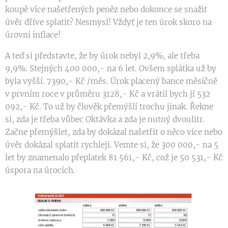
koupě více našetřených peněz nebo dokonce se snažit
úvěr dříve splatit? Nesmysl! Vždyť je ten úrok skoro na
úrovni inflace!
A teď si představte, že by úrok nebyl 2,9%, ale třeba
9,9%. Stejných 400 000,- na 6 let. Ovšem splátka už by
byla vyšší. 7390,- Kč /měs. Úrok placený bance měsíčně
v prvním roce v průměru 3128,- Kč a vrátil bych jí 532
092,- Kč. To už by člověk přemýšlí trochu jinak. Řekne
si, zda je třeba vůbec Oktávka a zda je nutný dvoulitr.
Začne přemýšlet, zda by dokázal našetřit o něco více nebo
úvěr dokázal splatit rychleji. Vemte si, že 300 000,- na 5
let by znamenalo přeplatek 81 561,- Kč, což je 50 531,- Kč
úspora na úrocích.