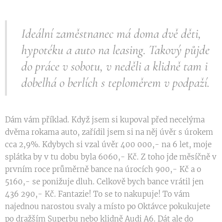
Ideální zaměstnanec má doma dvě děti,
hypotéku a auto na leasing. Takový půjde
do práce v sobotu, v neděli a klidně tam i
dobelhá o berlích s teploměrem v podpaží.
Dám vám příklad. Když jsem si kupoval před necelýma
dvěma rokama auto, zařídil jsem si na něj úvěr s úrokem
cca 2,9%. Kdybych si vzal úvěr 400 000,- na 6 let, moje
splátka by v tu dobu byla 6060,- Kč. Z toho jde měsíčně v
prvním roce průměrně bance na úrocích 900,- Kč a o
5160,- se ponižuje dluh. Celkově bych bance vrátil jen
436 290,- Kč. Fantazie! To se to nakupuje! To vám
najednou narostou svaly a místo po Oktávce pokukujete
po dražším Superbu nebo klidně Audi A6. Dát ale do