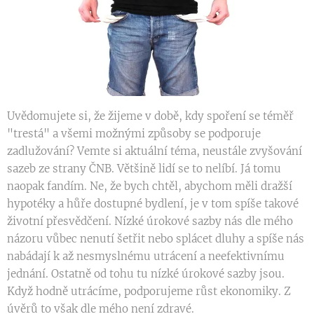
Uvědomujete si, že žijeme v době, kdy spoření se téměř
"trestá" a všemi možnými způsoby se podporuje
zadlužování? Vemte si aktuální téma, neustále zvyšování
sazeb ze strany ČNB. Většině lidí se to nelíbí. Já tomu
naopak fandím. Ne, že bych chtěl, abychom měli dražší
hypotéky a hůře dostupné bydlení, je v tom spíše takové
životní přesvědčení. Nízké úrokové sazby nás dle mého
názoru vůbec nenutí šetřit nebo splácet dluhy a spíše nás
nabádají k až nesmyslnému utrácení a neefektivnímu
jednání. Ostatně od tohu tu nízké úrokové sazby jsou.
Když hodně utrácíme, podporujeme růst ekonomiky. Z
úvěrů to však dle mého není zdravé.