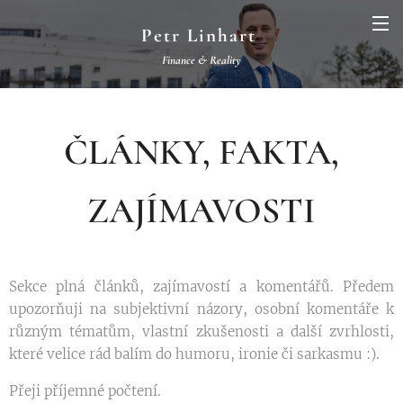
Petr Linhart
Finance & Reality
ČLÁNKY, FAKTA,
ZAJÍMAVOSTI
Sekce plná článků, zajímavostí a komentářů. Předem
upozorňuji na subjektivní názory, osobní komentáře k
různým tématům, vlastní zkušenosti a další zvrhlosti,
které velice rád balím do humoru, ironie či sarkasmu :).
26.02.2025
23.05.2023
Přeji příjemné počtení.