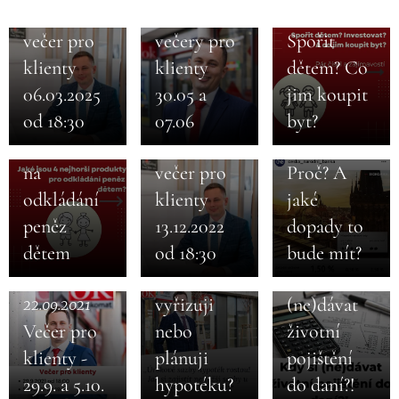
Online
Online
07.10.2021
20.12.2022
ČNB
večer pro
večery pro
Spořit
razantně
klienty
klienty
dětem? Co
zvýšila
30.04.2021
06.03.2025
30.05 a
jim koupit
20.12.2022
Hypotéky
4 nejhorší
úrokové
od 18:30
07.06
byt?
04.10.2022
prudce
produkty
Online
sazby.
zdražují.
na
večer pro
Proč? A
Jak se
odkládání
klienty
jaké
chovat,
peněz
13.12.2022
dopady to
když už
dětem
od 18:30
bude mít?
25.01.2021
mám,
Kdy si
vyřizuji
(ne)dávat
22.09.2021
Večer pro
nebo
životní
12.11.2020
Náš
klienty -
plánuji
pojištění
12.11.2020
důchodový
Reálný vs.
29.9. a 5.10.
hypotéku?
do daní?!
21.10.2020