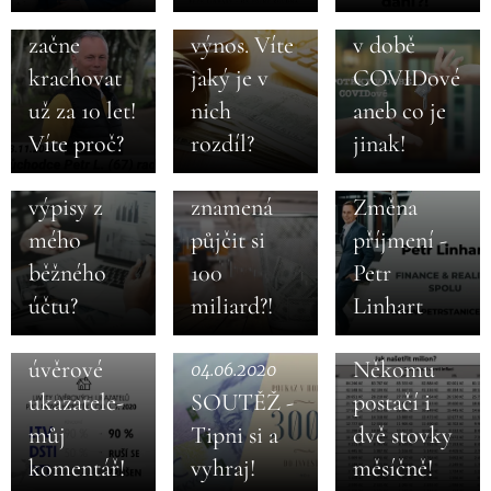
systém
Nominální
Hypotéky
začne
výnos. Víte
v době
krachovat
jaký je v
COVIDové
14.10.2020
Proč chtějí
už za 10 let!
nich
aneb co je
31.08.2020
banky
Státní dluh
Víte proč?
rozdíl?
jinak!
kompletní
alias co
16.07.2020
výpisy z
znamená
Změna
mého
půjčit si
příjmení -
běžného
100
Petr
22.06.2020
26.05.2020
ČNB ruší a
Jak našetřit
účtu?
miliard?!
Linhart
uvolňuje
milion?
úvěrové
Někomu
07.05.2020
04.06.2020
Proč se
ukazatele-
SOUTĚŽ -
postačí i
07.05.2020
(ne)radovat
Chyba ve
můj
Tipni si a
dvě stovky
ze zrušení
výpočtech
komentář!
vyhraj!
měsíčně!