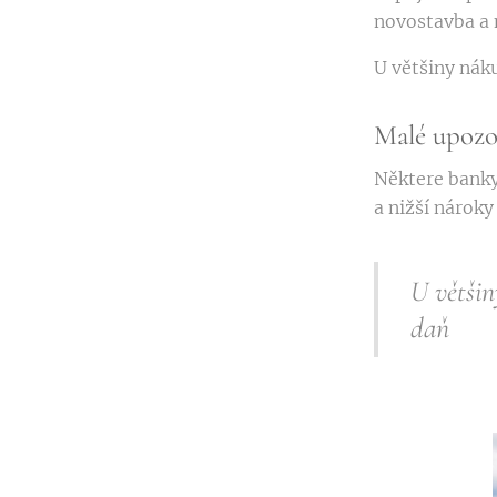
novostavba a 
U většiny náku
Malé upozo
Některe banky
a nižší nároky
U většin
daň