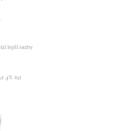
.
zí lepší sazby
 a 4% na