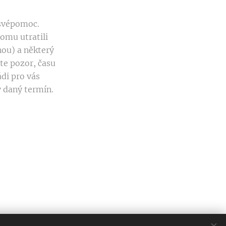
 svépomoc.
domu utratili
nou) a některý
te pozor, času
di pro vás
v daný termín.