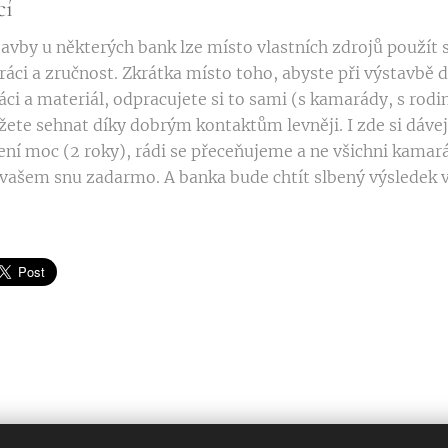
cí
tavby u některých bank lze místo vlastních zdrojů použít
ráci a zručnost. Zkrátka místo toho, abyste při výstavbě 
ráci a materiál, odpracujete si to sami (s kamarády, s rodi
žete sehnat díky dobrým kontaktům levněji. I zde si dávej
ení moc (2 roky), rádi se přeceňujeme a ne všichni kamará
 vašem snu zadarmo. A banka bude chtít slbený výsledek 