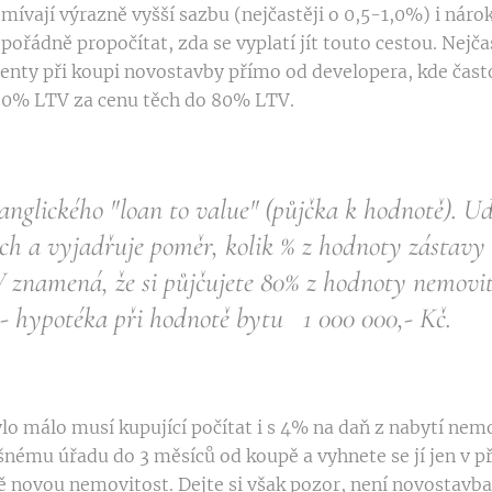
 mívají výrazně vyšší sazbu (nejčastěji o 0,5-1,0%) i náro
 pořádně propočítat, zda se vyplatí jít touto cestou. Nejčas
ienty při koupi novostavby přímo od developera, kde čas
90% LTV za cenu těch do 80% LTV.
anglického "loan to value" (půjčka k hodnotě). U
ch a vyjadřuje poměr, kolik % z hodnoty zástavy s
znamená, že si půjčujete 80% z hodnoty nemovit
- hypotéka při hodnotě bytu 1 000 000,- Kč.
o málo musí kupující počítat i s 4% na daň z nabytí nemov
šnému úřadu do 3 měsíců od koupě a vyhnete se jí jen v p
ě novou nemovitost. Dejte si však pozor, není novostavba