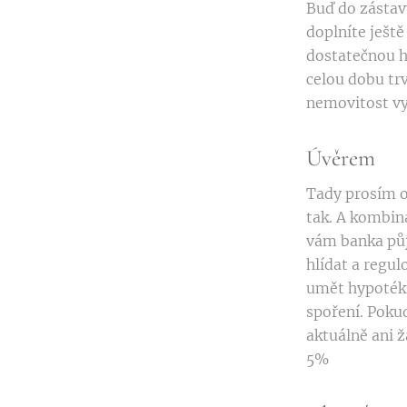
Buď do zástav
doplníte ješt
dostatečnou h
celou dobu tr
nemovitost vy
Úvěrem
Tady prosím o
tak. A kombin
vám banka půj
hlídat a regu
umět hypotéku
spoření. Poku
aktuálně ani 
5%