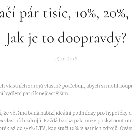
ačí pár tisíc, 10%, 20%,
Jak je to doopravdy?
15.10.2018
ch vlastních zdrojů vlastně potřebuji, abych si mohl koup
ní bydlení patří k nejčastějším.
tí, že většina bank nabízí ideální podmínky pro hypotéky 
% vlastních zdrojů. Každá banka pak může poskytnout o
ték až do 90% LTV, kde stačí 10% vlastních zdrojů. Ovš