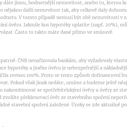
y dáte jinou, hodnotnější nemovitost, anebo tu, kterou k
ě o nějakou další nemovitost tak, aby celkově daly dohro
odnotu. V tomto případě nemusí být obě nemovitosti v z
vání úvěru. Jakmile kus hypotéky uplatíte (např. 20%), m
vázat. Často to takto máte dané přímo ve smlouvě.
patrně. ČNB nenařizovala bankám, aby vyžadovaly vlastní
ace hypotéky a jiného úvěru je nebezpečnější a nákladnějš
čila rovnou 100%. Proto se tento způsob dofinancovní bud
lovat. Pokud však jinak nedáte, umíme a budeme ještě ně
 nakombinovat se spotřebitelskými úvěry a úvěry ze sta
d zvolilte překlenovací úvěr ze stavebního spoření nepotř
žádné stavební spoření založené. Úroky se zde aktuálně p