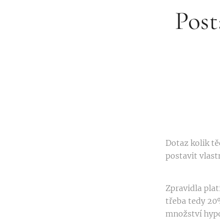
Post
Dotaz kolik tě
postavit vlast
Zpravidla pla
třeba tedy 20
množství hypo