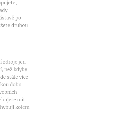
upujete,
mady
ástavě po
ůžete druhou
 zdroje jen
í, než kdyby
e stále více
ajkou dobu
vebních
ebujete mít
ohybují kolem