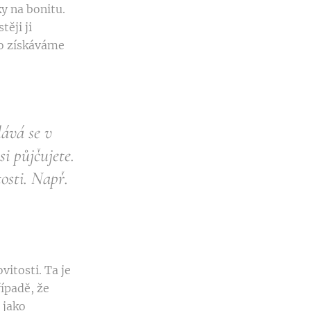
ky na bonitu.
těji ji
to získáváme
dává se v
i půjčujete.
osti. Např.
itosti. Ta je
řípadě, že
 jako