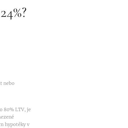
 24%?
it nebo
do 80% LTV, je
mezené
em hypotéky v