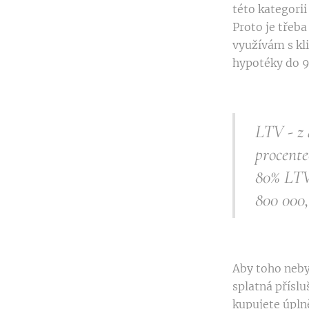
této kategorii
Proto je třeba
využívám s kl
hypotéky do 
LTV - z 
procente
80% LTV 
800 000,
Aby toho nebyl
splatná příslu
kupujete úpln