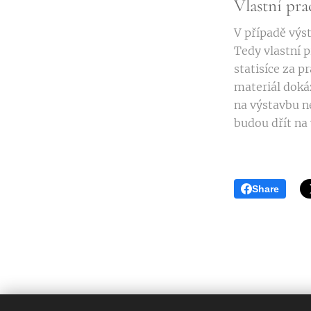
Vlastní pra
V případě výs
Tedy vlastní p
statisíce za p
materiál doká
na výstavbu n
budou dřít na
Share