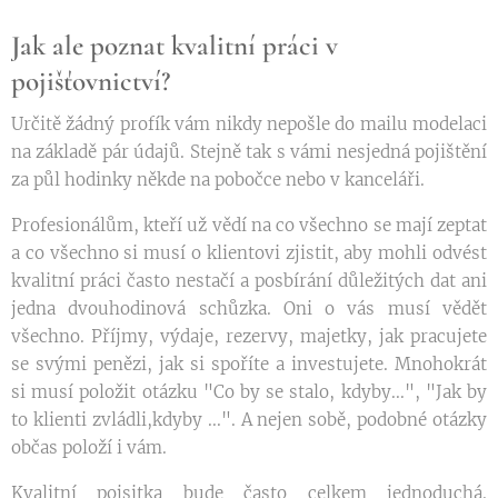
Jak ale poznat kvalitní práci v
pojišťovnictví?
Určitě žádný profík vám nikdy nepošle do mailu modelaci
na základě pár údajů. Stejně tak s vámi nesjedná pojištění
za půl hodinky někde na pobočce nebo v kanceláři.
Profesionálům, kteří už vědí na co všechno se mají zeptat
a co všechno si musí o klientovi zjistit, aby mohli odvést
kvalitní práci často nestačí a posbírání důležitých dat ani
jedna dvouhodinová schůzka. Oni o vás musí vědět
všechno. Příjmy, výdaje, rezervy, majetky, jak pracujete
se svými penězi, jak si spoříte a investujete. Mnohokrát
si musí položit otázku "Co by se stalo, kdyby...", "Jak by
to klienti zvládli,kdyby ...". A nejen sobě, podobné otázky
občas položí i vám.
Kvalitní pojsitka bude často celkem jednoduchá.