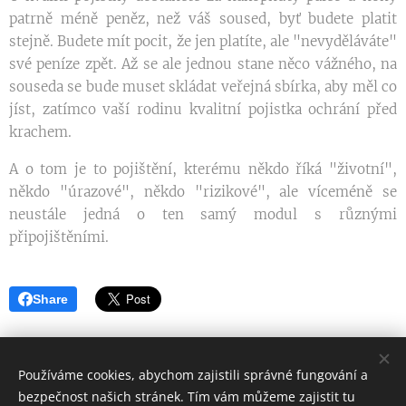
patrně méně peněz, než váš soused, byť budete platit
stejně. Budete mít pocit, že jen platíte, ale "nevyděláváte"
své peníze zpět. Až se ale jednou stane něco vážného, na
souseda se bude muset skládat veřejná sbírka, aby měl co
jíst, zatímco vaší rodinu kvalitní pojistka ochrání před
krachem.
A o tom je to pojištění, kterému někdo říká "životní",
někdo "úrazové", někdo "rizikové", ale víceméně se
neustále jedná o ten samý modul s různými
připojištěními.
Share
Používáme cookies, abychom zajistili správné fungování a
bezpečnost našich stránek. Tím vám můžeme zajistit tu