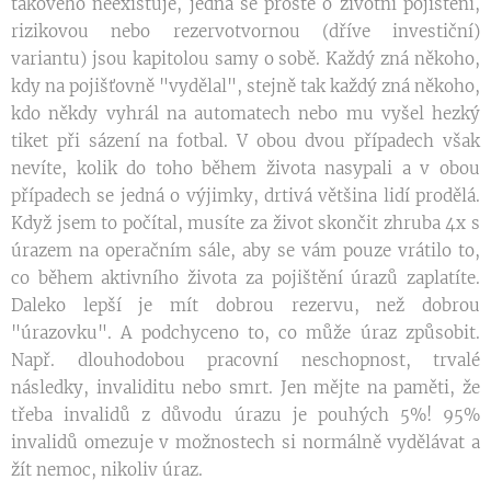
takového neexistuje, jedná se prostě o životní pojištění,
rizikovou nebo rezervotvornou (dříve investiční)
variantu) jsou kapitolou samy o sobě. Každý zná někoho,
kdy na pojišťovně "vydělal", stejně tak každý zná někoho,
kdo někdy vyhrál na automatech nebo mu vyšel hezký
tiket při sázení na fotbal. V obou dvou případech však
nevíte, kolik do toho během života nasypali a v obou
případech se jedná o výjimky, drtivá většina lidí prodělá.
Když jsem to počítal, musíte za život skončit zhruba 4x s
úrazem na operačním sále, aby se vám pouze vrátilo to,
co během aktivního života za pojištění úrazů zaplatíte.
Daleko lepší je mít dobrou rezervu, než dobrou
"úrazovku". A podchyceno to, co může úraz způsobit.
Např. dlouhodobou pracovní neschopnost, trvalé
následky, invaliditu nebo smrt. Jen mějte na paměti, že
třeba invalidů z důvodu úrazu je pouhých 5%! 95%
invalidů omezuje v možnostech si normálně vydělávat a
žít nemoc, nikoliv úraz.