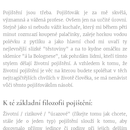
Pojištění jsou třeba. Pojišťovák je za mě skvělá,
významná a vážená profese. Ovšem jen na určité úrovni.
Stejně jako si nebudu vážit kuchaře, který mi během pěti
minut rozmrazí koupené palačinky, zaleje horkou vodou
polévku z pytlíku a jako hlavní chod mi uvaří ty
nejlevnější slizké "těstoviny" a na to kydne omáčku ze
sklenice "á la Bolognese", tak pohrdám lidmi, kteří tímto
stylem dělají životní pojištění. A vzhledem k tomu, že
životní pojištění je věc na kterou budete spoléhat v těch
nejtragičtějších chvílích v životě člověka, se má nenávist
vůči těmto pojišťovákům násobí.
K té základní filozofii pojištění:
Životní / rizikové / "úrazové" (říkejte tomu jak chcete,
stále jde o jeden typ) pojištění slouží k tomu, aby
dorovnalo příjmy jedince či rodiny při jejich delším