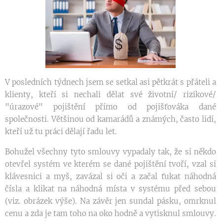
V posledních týdnech jsem se setkal asi pětkrát s přáteli a
klienty, kteří si nechali dělat své životní/ rizikové/
"úrazové" pojištění přímo od pojišťováka dané
společnosti. Většinou od kamarádů a známých, často lidí,
kteří už tu práci dělají řadu let.
Bohužel všechny tyto smlouvy vypadaly tak, že si někdo
otevřel systém ve kterém se dané pojištění tvoří, vzal si
klávesnici a myš, zavázal si oči a začal ťukat náhodná
čísla a klikat na náhodná místa v systému před sebou
(viz. obrázek výše). Na závěr jen sundal pásku, omrknul
cenu a zda je tam toho na oko hodně a vytisknul smlouvy.