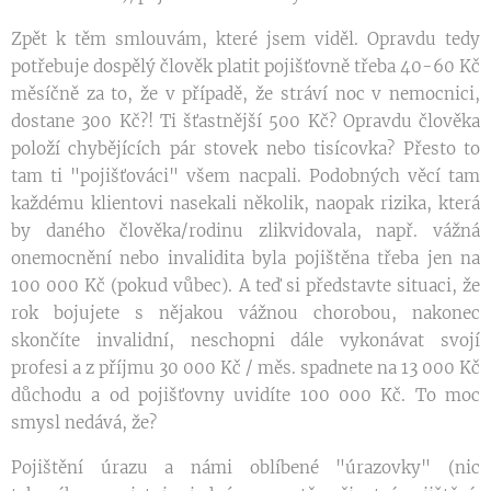
Zpět k těm smlouvám, které jsem viděl. Opravdu tedy
potřebuje dospělý člověk platit pojišťovně třeba 40-60 Kč
měsíčně za to, že v případě, že stráví noc v nemocnici,
dostane 300 Kč?! Ti šťastnější 500 Kč? Opravdu člověka
položí chybějících pár stovek nebo tisícovka? Přesto to
tam ti "pojišťováci" všem nacpali. Podobných věcí tam
každému klientovi nasekali několik, naopak rizika, která
by daného člověka/rodinu zlikvidovala, např. vážná
onemocnění nebo invalidita byla pojištěna třeba jen na
100 000 Kč (pokud vůbec). A teď si představte situaci, že
rok bojujete s nějakou vážnou chorobou, nakonec
skončíte invalidní, neschopni dále vykonávat svojí
profesi a z příjmu 30 000 Kč / měs. spadnete na 13 000 Kč
důchodu a od pojišťovny uvidíte 100 000 Kč. To moc
smysl nedává, že?
Pojištění úrazu a námi oblíbené "úrazovky" (nic