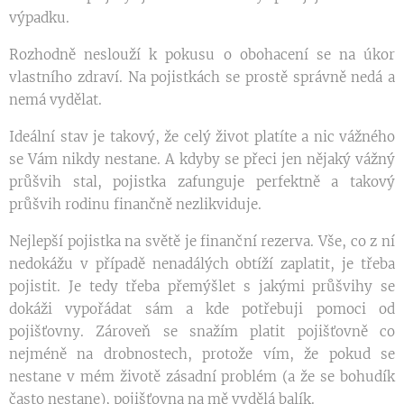
výpadku.
Rozhodně neslouží k pokusu o obohacení se na úkor
vlastního zdraví. Na pojistkách se prostě správně nedá a
nemá vydělat.
Ideální stav je takový, že celý život platíte a nic vážného
se Vám nikdy nestane. A kdyby se přeci jen nějaký vážný
průšvih stal, pojistka zafunguje perfektně a takový
průšvih rodinu finančně nezlikviduje.
Nejlepší pojistka na světě je finanční rezerva. Vše, co z ní
nedokážu v případě nenadálých obtíží zaplatit, je třeba
pojistit. Je tedy třeba přemýšlet s jakými průšvihy se
dokáži vypořádat sám a kde potřebuji pomoci od
pojišťovny. Zároveň se snažím platit pojišťovně co
nejméně na drobnostech, protože vím, že pokud se
nestane v mém životě zásadní problém (a že se bohudík
často nestane), pojišťovna na mě vydělá balík.