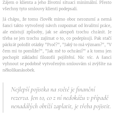
Zájem o klienta a jeho životní situaci minimální. Přesto
všechny tyto smlouvy klienti podepsali.
Já chápu, že tomu člověk mimo obor nerozumí a nemá
šanci takto vytvořený návrh rozpoznat od kvalitní práce,
ale existují způsoby, jak se alespoň trochu chránit. Je
třeba se jen trochu zajímat o to, co podepisuji. Pak stačí
párkrát položit otázky "Proč?", "Jaký to má význam?", "V
čem mi to pomůže?", "Jak mě to ochrání?" a k tomu jen
pochopit základní filozofii pojištění. Nic víc. A šanci
vyhnout se podobně vytvořeným smlouvám si zvýšíte na
několikanásobek.
Nejlepší pojistka na světě je finanční
rezerva. Jen to, co z ní nedokážu v případě
nenadálých obtíží zaplatit, je třeba pojistit.