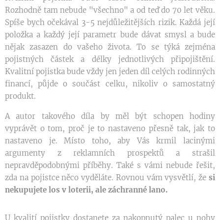
Rozhodně tam nebude "všechno" a od teď do 70 let věku.
Spíše bych očekával 3-5 nejdůležitějších rizik. Každá její
položka a každý její parametr bude dávat smysl a bude
nějak zasazen do vašeho života. To se týká zejména
pojistných částek a délky jednotlivých připojištění.
Kvalitní pojistka bude vždy jen jeden díl celých rodinných
financí, půjde o součást celku, nikoliv o samostatný
produkt.
A autor takového díla by měl být schopen hodiny
vyprávět o tom, proč je to nastaveno přesně tak, jak to
nastaveno je. Místo toho, aby Vás krmil lacinými
argumenty z reklamních prospektů a strašil
nepravděpodobnými příběhy. Také s vámi nebude řešit,
zda na pojistce něco vyděláte. Rovnou vám vysvětlí, že
si
nekupujete los v loterii, ale záchranné lano.
U kvalití pojistky dostanete za nakopnutý palec u nohy